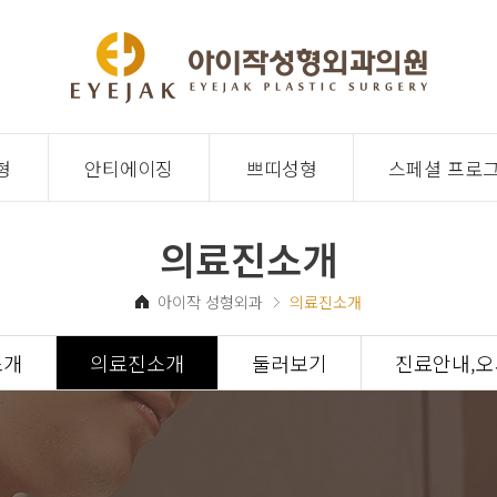
형
안티에이징
쁘띠성형
스페셜 프로
의료진소개
아이작 성형외과
의료진소개
소개
의료진소개
둘러보기
진료안내,