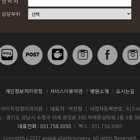
연 락 처
상담부위
개인정보처리방침
서비스이용약관
병원소개
오시는길
: 아이작성형외과의원
｜
대표자 : 박선형
｜
사업자등록번호 : 615-40
 : 경기도 성남시 수정구 위례 광장로 300 위례중앙타워 1동 9층 9
대표전화 : 031.758.3050
｜
팩스 : 031.758.3060
copyrigth c.2017 eyejak plasticsurgery. All rights Reserved.